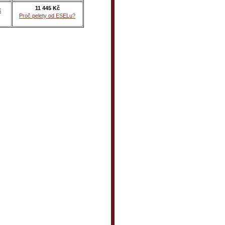
11 445 Kč
č
Proč pelety od ESELu?