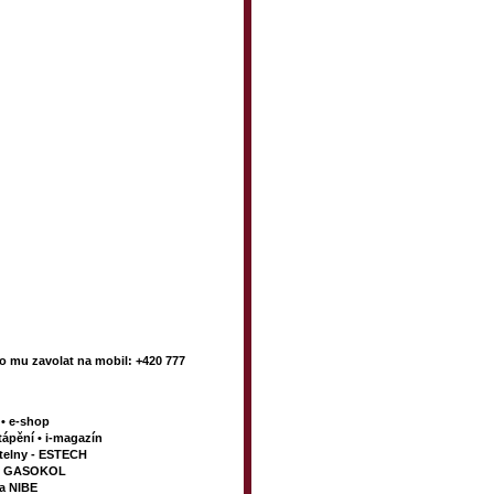
 mu zavolat na mobil: +420 777
y
•
e-shop
tápění
•
i-magazín
telny - ESTECH
my GASOKOL
la NIBE