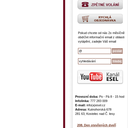
Pokud chcete od nás 2x měsíčně
obdržet informační email z oblasti
vytápění, zadejte Váš email
Provozní doba:
Po - Pá 8 - 15 hod
Infolinka:
777 283 009
E-mail:
info(a)esel.cz
Adresa:
Kutnohorská 678
281 63, Kostelec nad Č. lesy
208. Den otevřených dveří