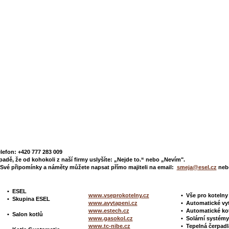
elefon: +420 777 283 009
padě, že od kohokoli z naší firmy uslyšíte: „Nejde to.“ nebo „Nevím".
Své připomínky a náměty můžete napsat přímo majiteli na email:
smeja@esel.cz
nebo
•
ESEL
www.vseprokotelny.cz
•
Vše pro koteln
•
Skupina ESEL
www.avytapeni.cz
•
Automatické vy
www.estech.cz
•
Automatické ko
•
Salon kotlů
www.gasokol.cz
•
Solární systé
www.tc-nibe.cz
• Tepelná čerpad