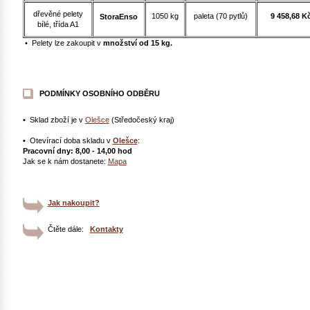
dřevěné pelety
1050 kg
paleta (70 pytlů)
9 458,68 K
StoraEnso
bílé
, třída A1
• Pelety lze zakoupit v
množství od 15 kg.
PODMÍNKY OSOBNÍHO ODBĚRU
• Sklad zboží je v
Olešce
(Středočeský kraj)
• Otevírací doba skladu v
Olešce
:
Pracovní dny: 8,00 - 14,00 hod
Jak se k nám dostanete:
Mapa
Jak nakoupit?
Čtěte dále:
Kontakty