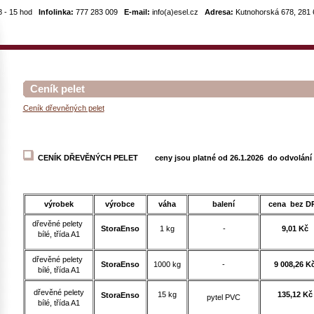
8 - 15 hod
Infolinka:
777 283 009
E-mail:
info(a)esel.cz
Adresa:
Kutnohorská 678, 281 6
Ceník pelet
Ceník dřevněných pelet
CENÍK DŘEVĚNÝCH PELET ceny jsou platné od 26.1.2026
do odvolání
výrobek
výrobce
váha
balení
cena bez D
dřevěné pelety
StoraEnso
1 kg
-
9,01 Kč
bílé, třída A1
dřevěné pelety
StoraEnso
1000 kg
-
9 008,26 K
bílé, třída A1
dřevěné pelety
15 kg
135,12 Kč
StoraEnso
pytel PVC
bílé
, třída A1