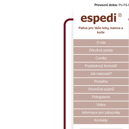
Provozní doba:
Po-Pá 
Paliva pro Vaše krby, kamna a
kotle
O nás
Dřevěné pelety
Ceníky
Poptávkový formulář
Jak nakoupit?
Poradna
Slovníček pojmů
Fotogalerie
Videa
Informace pro zákazníky
Kontakty